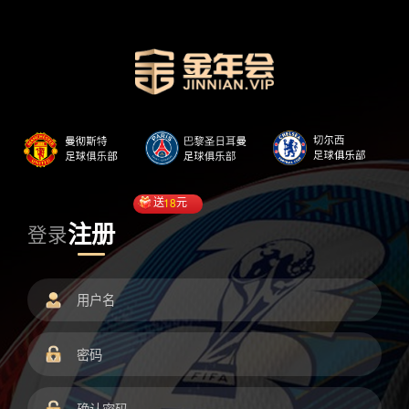
送
18
元
注册
登录